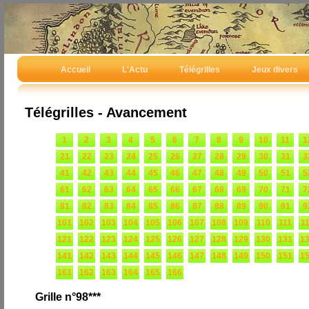
Accueil
L'Actu
Télégrilles
Jeux divers
Télégrilles - Avancement
1
2
3
4
5
6
7
8
9
10
11
1
21
22
23
24
25
26
27
28
29
30
31
3
41
42
43
44
45
46
47
48
49
50
51
5
61
62
63
64
65
66
67
68
69
70
71
7
81
82
83
84
85
86
87
88
89
90
91
9
101
102
103
104
105
106
107
108
109
110
111
1
121
122
123
124
125
126
127
128
129
130
131
1
141
142
143
144
145
146
147
148
149
150
151
1
161
162
163
164
165
166
Grille n°98***