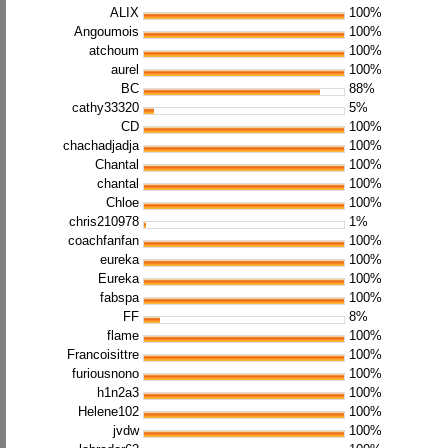
ALIX
100%
Angoumois
100%
atchoum
100%
aurel
100%
BC
88%
cathy33320
5%
CD
100%
chachadjadja
100%
Chantal
100%
chantal
100%
Chloe
100%
chris210978
1%
coachfanfan
100%
eureka
100%
Eureka
100%
fabspa
100%
FF
8%
flame
100%
Francoisittre
100%
furiousnono
100%
h1n2a3
100%
Helene102
100%
jvdw
100%