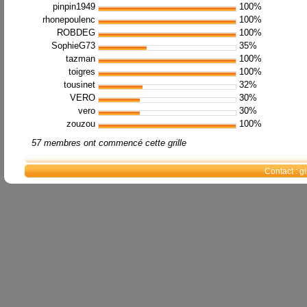
pinpin1949
100%
rhonepoulenc
100%
ROBDEG
100%
SophieG73
35%
tazman
100%
toigres
100%
tousinet
32%
VERO
30%
vero
30%
zouzou
100%
57 membres ont commencé cette grille
Contact : 