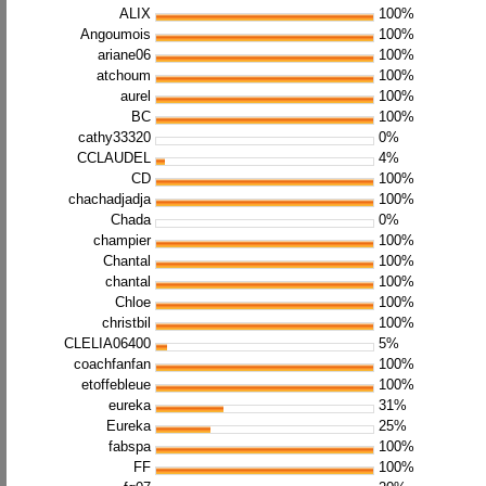
ALIX
100%
Angoumois
100%
ariane06
100%
atchoum
100%
aurel
100%
BC
100%
cathy33320
0%
CCLAUDEL
4%
CD
100%
chachadjadja
100%
Chada
0%
champier
100%
Chantal
100%
chantal
100%
Chloe
100%
christbil
100%
CLELIA06400
5%
coachfanfan
100%
etoffebleue
100%
eureka
31%
Eureka
25%
fabspa
100%
FF
100%