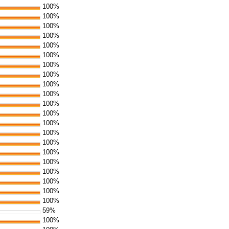
100%
100%
100%
100%
100%
100%
100%
100%
100%
100%
100%
100%
100%
100%
100%
100%
100%
100%
100%
100%
100%
59%
100%