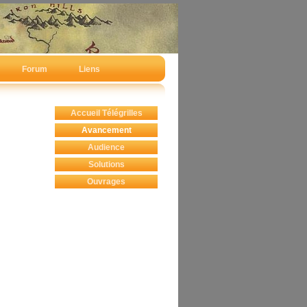
Forum
Liens
Accueil Télégrilles
Avancement
Audience
Solutions
Ouvrages