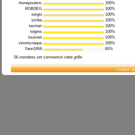
rhonepoulenc
100%
ROBDEG
100%
sergio
100%
simba
100%
tazman
100%
toigres
100%
tousinet
100%
veronicnaque
100%
Yann1959
65%
56 membres ont commencé cette grille
Contact : 