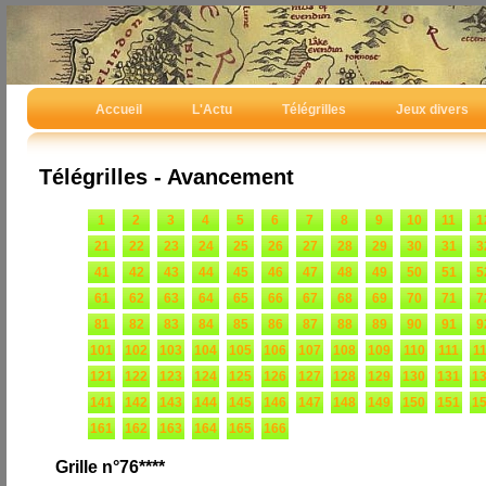
Accueil
L'Actu
Télégrilles
Jeux divers
Télégrilles - Avancement
1
2
3
4
5
6
7
8
9
10
11
1
21
22
23
24
25
26
27
28
29
30
31
3
41
42
43
44
45
46
47
48
49
50
51
5
61
62
63
64
65
66
67
68
69
70
71
7
81
82
83
84
85
86
87
88
89
90
91
9
101
102
103
104
105
106
107
108
109
110
111
1
121
122
123
124
125
126
127
128
129
130
131
1
141
142
143
144
145
146
147
148
149
150
151
1
161
162
163
164
165
166
Grille n°76****