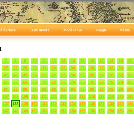
élégrilles
Jeux divers
Modélisme
Imagil
Média
t
7
8
9
10
11
12
13
14
15
16
17
18
19
20
27
28
29
30
31
32
33
34
35
36
37
38
39
40
47
48
49
50
51
52
53
54
55
56
57
58
59
60
67
68
69
70
71
72
73
74
75
76
77
78
79
80
87
88
89
90
91
92
93
94
95
96
97
98
99
100
107
108
109
110
111
112
113
114
115
116
117
118
119
120
127
128
129
130
131
132
133
134
135
136
137
138
139
140
147
148
149
150
151
152
153
154
155
156
157
158
159
160