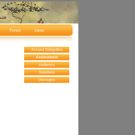
Forum
Liens
Accueil Télégrilles
Avancement
Audience
Solutions
Ouvrages