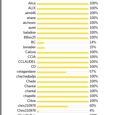
Alice
100%
ALIX
100%
almil46
100%
ariane
100%
atchoum
100%
aurel
100%
baladine
100%
BBes25
100%
BC
14%
bonadier
15%
Calista
100%
CCIA
100%
CCLAUDEL
100%
CD
100%
cetagandane
57%
chachadjadja
100%
Chada
100%
Chantal
100%
chantal
100%
chapelle
100%
Chloe
100%
chris210978
60%
Chris210978
4%