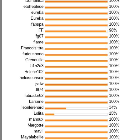
Domenica
100%
etoffebleue
100%
eureka
100%
Eureka
100%
fabspa
100%
FF
98%
fg07
100%
flame
100%
Francoisittre
100%
furiousnono
100%
Grenouille
100%
h1n2a3
100%
Helene102
100%
heloiseunsoir
100%
jvdw
100%
l974
100%
labrador62
100%
Larsene
100%
leonlerenard
34%
Lolita
15%
manoux
100%
Margotte
100%
mavil
100%
Mayalabeille
100%