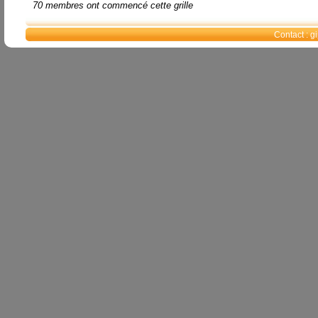
70 membres ont commencé cette grille
Contact : 