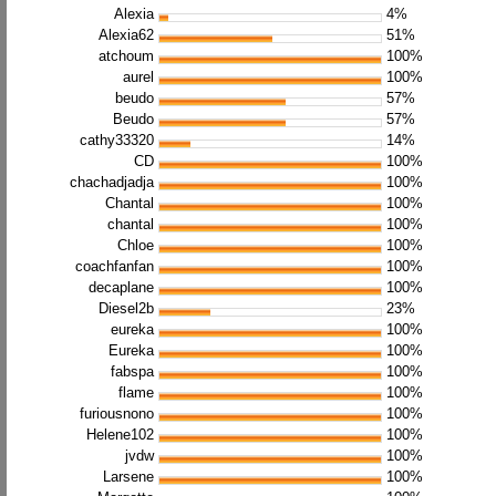
Alexia
4%
Alexia62
51%
atchoum
100%
aurel
100%
beudo
57%
Beudo
57%
cathy33320
14%
CD
100%
chachadjadja
100%
Chantal
100%
chantal
100%
Chloe
100%
coachfanfan
100%
decaplane
100%
Diesel2b
23%
eureka
100%
Eureka
100%
fabspa
100%
flame
100%
furiousnono
100%
Helene102
100%
jvdw
100%
Larsene
100%