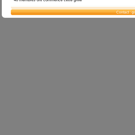
Contact : 