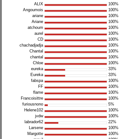
ALIX
100%
Angoumois
100%
ariane
100%
Ariane
100%
atchoum
100%
aurel
100%
CD
100%
chachadjadja
100%
Chantal
100%
chantal
100%
Chloe
100%
eureka
33%
Eureka
33%
fabspa
100%
FF
100%
flame
100%
Francoisittre
100%
furiousnono
5%
Helene102
100%
jvdw
100%
labrador62
22%
Larsene
100%
Margotte
100%