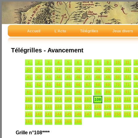
Accueil
L'Actu
Télégrilles
Jeux divers
Télégrilles - Avancement
1
2
3
4
5
6
7
8
9
10
11
1
21
22
23
24
25
26
27
28
29
30
31
3
41
42
43
44
45
46
47
48
49
50
51
5
61
62
63
64
65
66
67
68
69
70
71
7
81
82
83
84
85
86
87
88
89
90
91
9
101
102
103
104
105
106
107
108
109
110
111
1
121
122
123
124
125
126
127
128
129
130
131
1
141
142
143
144
145
146
147
148
149
150
151
1
161
162
163
164
165
166
Grille n°108****