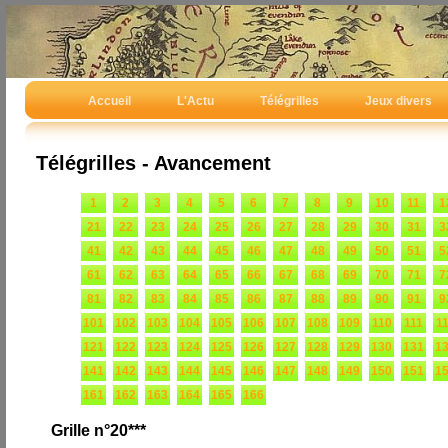
Accueil
L'Actu
Télégrilles
Jeux divers
Télégrilles - Avancement
1
2
3
4
5
6
7
8
9
10
11
1
21
22
23
24
25
26
27
28
29
30
31
3
41
42
43
44
45
46
47
48
49
50
51
5
61
62
63
64
65
66
67
68
69
70
71
7
81
82
83
84
85
86
87
88
89
90
91
9
101
102
103
104
105
106
107
108
109
110
111
1
121
122
123
124
125
126
127
128
129
130
131
1
141
142
143
144
145
146
147
148
149
150
151
1
161
162
163
164
165
166
Grille n°20***