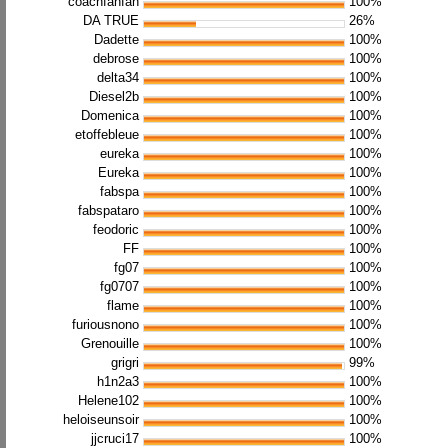
coachfanfan
100%
DA TRUE
26%
Dadette
100%
debrose
100%
delta34
100%
Diesel2b
100%
Domenica
100%
etoffebleue
100%
eureka
100%
Eureka
100%
fabspa
100%
fabspataro
100%
feodoric
100%
FF
100%
fg07
100%
fg0707
100%
flame
100%
furiousnono
100%
Grenouille
100%
grigri
99%
h1n2a3
100%
Helene102
100%
heloiseunsoir
100%
jjcruci17
100%