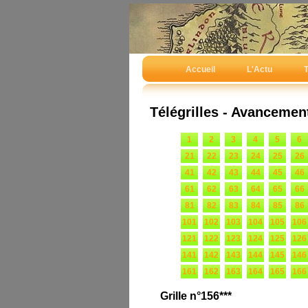
Accueil
L'Actu
T
Télégrilles - Avancemen
1
2
3
4
5
6
21
22
23
24
25
26
41
42
43
44
45
46
61
62
63
64
65
66
81
82
83
84
85
86
101
102
103
104
105
106
121
122
123
124
125
126
141
142
143
144
145
146
161
162
163
164
165
166
Grille n°156***