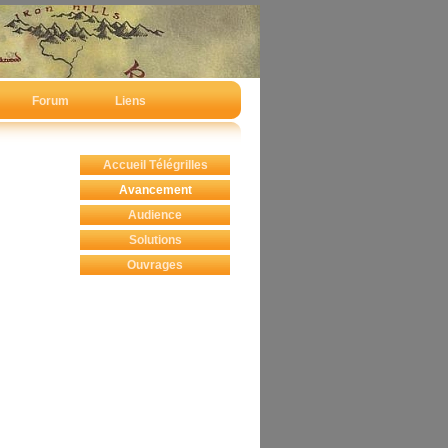
Forum
Liens
Accueil Télégrilles
Avancement
Audience
Solutions
Ouvrages