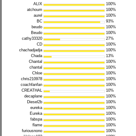
ALIX
100%
atchoum
100%
aurel
100%
BC
93%
beudo
100%
Beudo
100%
cathy33320
27%
CD
100%
chachadjadja
100%
Chada
13%
Chantal
100%
chantal
100%
Chloe
100%
chris210978
100%
coachfanfan
100%
CREATHAL
10%
decaplane
100%
Diesel2b
100%
eureka
100%
Eureka
100%
fabspa
100%
flame
100%
furiousnono
100%