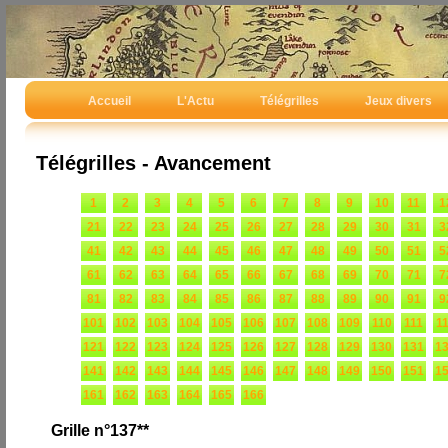
Accueil
L'Actu
Télégrilles
Jeux divers
Télégrilles - Avancement
1
2
3
4
5
6
7
8
9
10
11
1
21
22
23
24
25
26
27
28
29
30
31
3
41
42
43
44
45
46
47
48
49
50
51
5
61
62
63
64
65
66
67
68
69
70
71
7
81
82
83
84
85
86
87
88
89
90
91
9
101
102
103
104
105
106
107
108
109
110
111
1
121
122
123
124
125
126
127
128
129
130
131
1
141
142
143
144
145
146
147
148
149
150
151
1
161
162
163
164
165
166
Grille n°137**