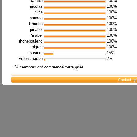
NathBa
100%
nicolas
100%
Nina
100%
panxoa
100%
Phoebe
100%
pinabel
100%
Pinabel
100%
rhonepoulenc
100%
toigres
100%
tousinet
15%
veronicnaque
2%
34 membres ont commencé cette grille
Contact : 