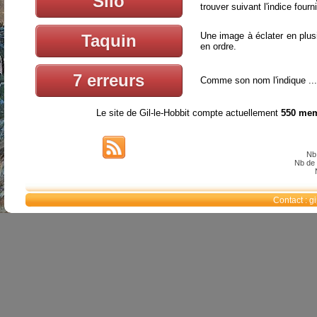
Silo
trouver suivant l'indice fourn
Une image à éclater en plus
Taquin
en ordre.
7 erreurs
Comme son nom l'indique ...
Le site de Gil-le-Hobbit compte actuellement
550 mem
Nb 
Nb de 
Contact : 