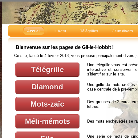
Accueil
L'Actu
Télégrilles
Jeux divers
Bienvenue sur les pages de Gil-le-Hobbit !
Ce site, lancé le 4 février 2013, vous propose principalement divers je
Une télégrille vous est pré
Télégrille
interactive et conserver l'
s'identifier sur le site.
Une grille de mots croisés 
Diamond
case centrale déjà pré-rempl
Des groupes de 2 caractère
Mots-zaïc
lettres.
Méli-mémots
Des mots enchevêtrés se rap
Une série de mots de cinq 